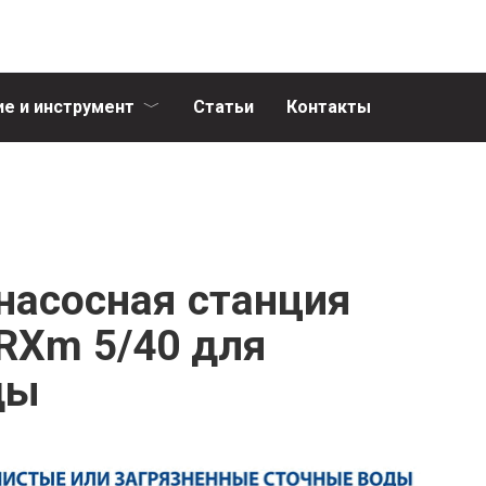
е и инструмент
Статьи
Контакты
насосная станция
-RXm 5/40 для
ды