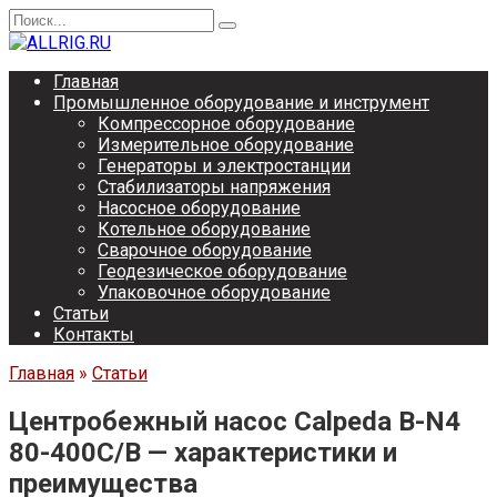
Перейти
Search
к
for:
содержанию
Главная
Промышленное оборудование и инструмент
Компрессорное оборудование
Измерительное оборудование
Генераторы и электростанции
Стабилизаторы напряжения
Насосное оборудование
Котельное оборудование
Сварочное оборудование
Геодезическое оборудование
Упаковочное оборудование
Статьи
Контакты
Главная
»
Статьи
Центробежный насос Calpeda B-N4
80-400C/B — характеристики и
преимущества