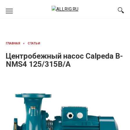
Перейти
к
содержанию
ГЛАВНАЯ
»
СТАТЬИ
Центробежный насос Calpeda B-
NMS4 125/315B/A