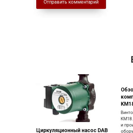
Обзо
комп
KM18
Винто
KM18.
и про
Циркуляционный насос DAB
обор