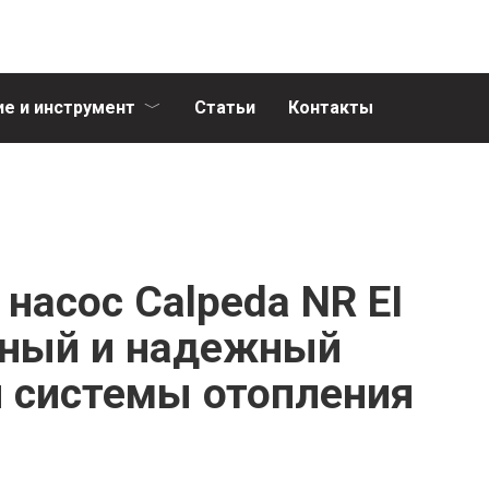
е и инструмент
Статьи
Контакты
насос Calpeda NR EI
щный и надежный
 системы отопления