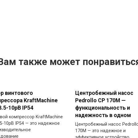
Вам также может понравитьс
р винтового
Центробежный насос
рессора KraftMachine
Pedrollo CP 170M —
.5-10рВ IP54
функциональность и
надежность в одном
вой компрессор KraftMachine
5-10рВ IP54 — это надежное
Центробежный насос Pedroll
изводительное
170M — это надежное и
удование
эффективное устройство,