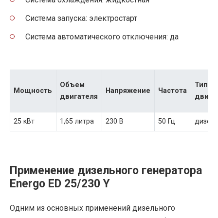
Система запуска: электростарт
Система автоматического отключения: да
Объем
Тип
Мощность
Напряжение
Частота
двигателя
двига
25 кВт
1,65 литра
230 В
50 Гц
дизел
Применение дизельного генератора
Energo ED 25/230 Y
Одним из основных применений дизельного