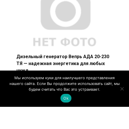
Дизельный генератор Вепрь АДА 20-230
ТЯ — надежная энергетика для любых
нужд
Мы используем куки для наилучшего представления
Дизельный генератор Вепрь АДА 20-230 ТЯ
нашего сайта. Если Вы продолжите использовать сайт, мы
представляет собой надежное и мощное
будем считать что Вас это устраивает.
устройство, предназначенное
Ok
© 2026
Промышленное оборудование и инструмент