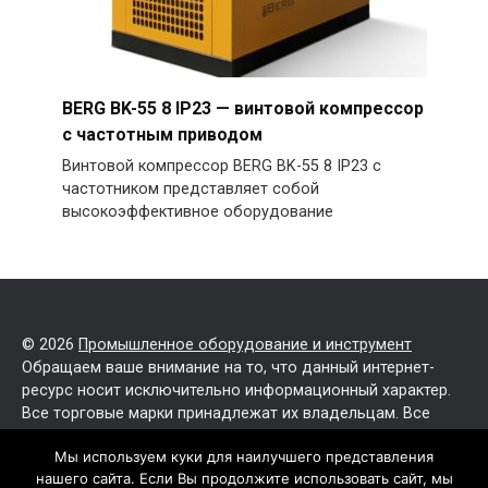
BERG BK-55 8 IP23 — винтовой компрессор
с частотным приводом
Винтовой компрессор BERG BK-55 8 IP23 с
частотником представляет собой
высокоэффективное оборудование
© 2026
Промышленное оборудование и инструмент
Обращаем ваше внимание на то, что данный интернет-
ресурс носит исключительно информационный характер.
Все торговые марки принадлежат их владельцам. Все
права защищены.
Мы используем куки для наилучшего представления
нашего сайта. Если Вы продолжите использовать сайт, мы
Политика конфиденциальности