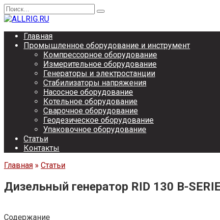
Перейти
Search
к
for:
содержанию
Главная
Промышленное оборудование и инструмент
Компрессорное оборудование
Измерительное оборудование
Генераторы и электростанции
Стабилизаторы напряжения
Насосное оборудование
Котельное оборудование
Сварочное оборудование
Геодезическое оборудование
Упаковочное оборудование
Статьи
Контакты
Главная
»
Статьи
Дизельный генератор RID 130 В-SERI
Содержание