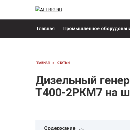
Перейти
к
содержанию
Главная
Промышленное оборудовани
ГЛАВНАЯ
»
СТАТЬИ
Дизельный генер
Т400-2РКМ7 на ш
Содержание