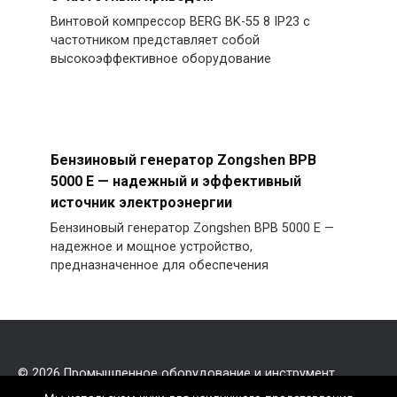
Винтовой компрессор BERG BK-55 8 IP23 с
частотником представляет собой
высокоэффективное оборудование
Бензиновый генератор Zongshen BPB
5000 E — надежный и эффективный
источник электроэнергии
Бензиновый генератор Zongshen BPB 5000 E —
надежное и мощное устройство,
предназначенное для обеспечения
© 2026
Промышленное оборудование и инструмент
Обращаем ваше внимание на то, что данный интернет-