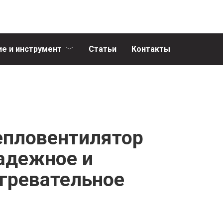
е и инструмент
Статьи
Контакты
епловентилятор
надежное и
гревательное