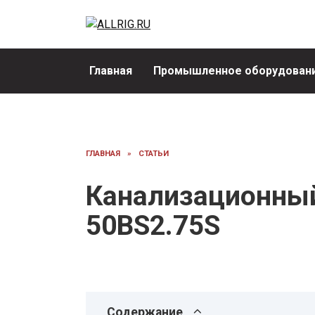
Перейти
к
содержанию
Главная
Промышленное оборудовани
ГЛАВНАЯ
»
СТАТЬИ
Канализационный
50BS2.75S
Содержание