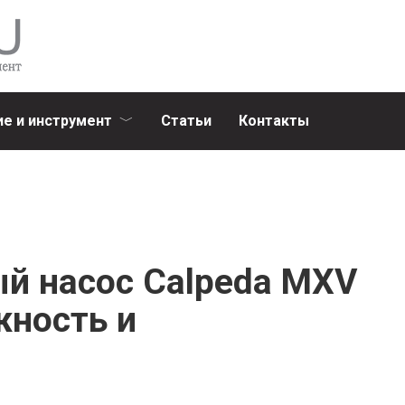
е и инструмент
Статьи
Контакты
й насос Calpeda MXV
жность и