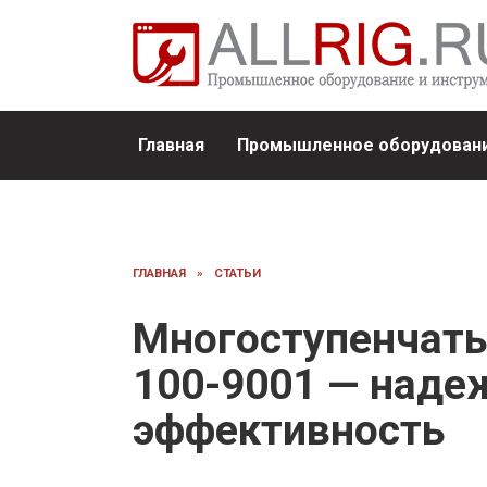
Перейти
к
содержанию
Главная
Промышленное оборудовани
ГЛАВНАЯ
»
СТАТЬИ
Многоступенчаты
100-9001 — наде
эффективность