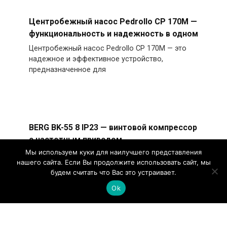
Центробежный насос Pedrollo CP 170M —
функциональность и надежность в одном
Центробежный насос Pedrollo CP 170M — это
надежное и эффективное устройство,
предназначенное для
BERG BK-55 8 IP23 — винтовой компрессор
с частотным приводом
Мы используем куки для наилучшего представления
Винтовой компрессор BERG BK-55 8 IP23 с
нашего сайта. Если Вы продолжите использовать сайт, мы
частотником представляет собой
будем считать что Вас это устраивает.
высокоэффективное оборудование
Ok