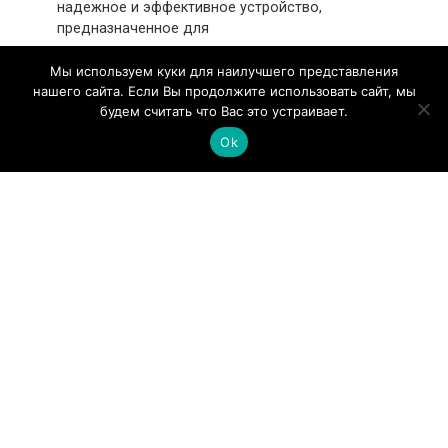
надежное и эффективное устройство,
предназначенное для
Мы используем куки для наилучшего представления
нашего сайта. Если Вы продолжите использовать сайт, мы
будем считать что Вас это устраивает.
BERG BK-55 8 IP23 — винтовой компрессор
Ok
с частотным приводом
Винтовой компрессор BERG BK-55 8 IP23 с
частотником представляет собой
высокоэффективное оборудование
© 2026
Промышленное оборудование и инструмент
Обращаем ваше внимание на то, что данный интернет-
ресурс носит исключительно информационный характер.
Все торговые марки принадлежат их владельцам. Все
права защищены.