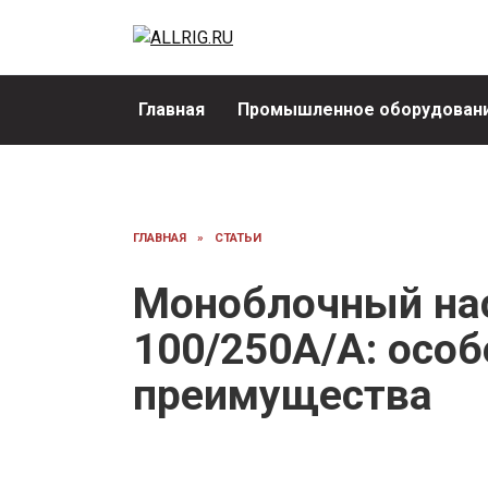
Перейти
к
содержанию
Главная
Промышленное оборудовани
ГЛАВНАЯ
»
СТАТЬИ
Моноблочный нас
100/250A/A: особ
преимущества