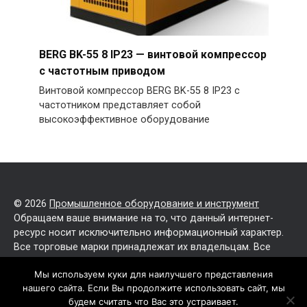
BERG BK-55 8 IP23 — винтовой компрессор
с частотным приводом
Винтовой компрессор BERG BK-55 8 IP23 с
частотником представляет собой
высокоэффективное оборудование
© 2026
Промышленное оборудование и инструмент
Обращаем ваше внимание на то, что данный интернет-
ресурс носит исключительно информационный характер.
Все торговые марки принадлежат их владельцам. Все
права защищены.
Мы используем куки для наилучшего представления
нашего сайта. Если Вы продолжите использовать сайт, мы
Политика конфиденциальности
будем считать что Вас это устраивает.
Карта сайта