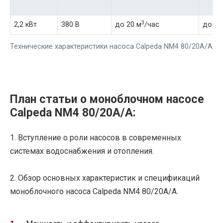
3
2,2 кВт
380 В
до 20 м
/час
до 8 
Технические характеристики насоса Calpeda NM4 80/20A/A:
План статьи о моноблочном насосе
Calpeda NM4 80/20A/A:
1. Вступление о роли насосов в современных
системах водоснабжения и отопления.
2. Обзор основных характеристик и спецификаций
моноблочного насоса Calpeda NM4 80/20A/A.