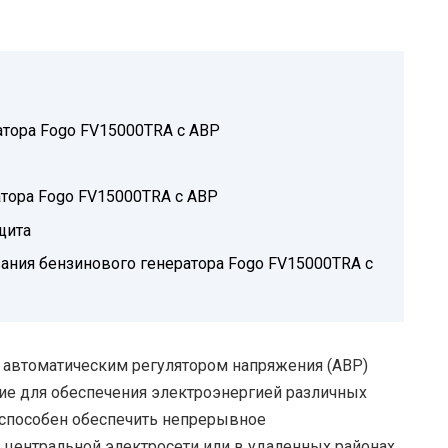
тора Fogo FV15000TRA с АВР
тора Fogo FV15000TRA с АВР
щита
ания бензинового генератора Fogo FV15000TRA с
 автоматическим регулятором напряжения (АВР)
ие для обеспечения электроэнергией различных
р способен обеспечить непрерывное
центральной электросети или в удаленных районах,