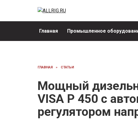
Перейти
к
содержанию
Главная
Промышленное оборудовани
ГЛАВНАЯ
»
СТАТЬИ
Мощный дизельны
VISA P 450 с авт
регулятором нап