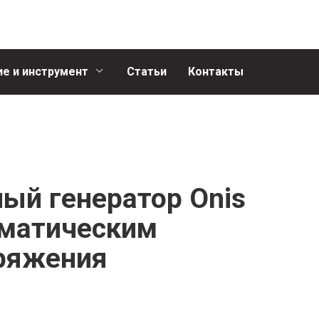
е и инструмент
Статьи
Контакты
й генератор Onis
оматическим
ряжения