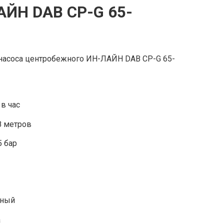
АЙН DAB CP-G 65-
насоса центробежного ИН-ЛАЙН DAB CP-G 65-
в час
 метров
5 бар
зный
а