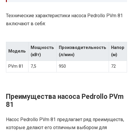
Технические характеристики насоса Pedrollo PVm 81
включают в себя:
Мощность
Производительность
Напор
М
Модель
(кВт)
(л/мин)
(м)
(к
PVm 81
7,5
950
72
5
Преимущества насоса Pedrollo PVm
81
Насос Pedrollo PVm 81 предлагает ряд преимуществ,
которые делают его отличным выбором для