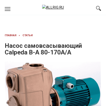
Перейти
к
содержанию
ГЛАВНАЯ
»
СТАТЬИ
Насос самовсасывающий
Calpeda B-A 80-170A/A