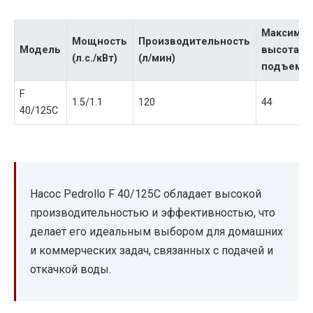
Максимал
Мощность
Производительность
Модель
высота
(л.с./кВт)
(л/мин)
подъема 
F
1.5/1.1
120
44
40/125C
Насос Pedrollo F 40/125C обладает высокой
производительностью и эффективностью, что
делает его идеальным выбором для домашних
и коммерческих задач, связанных с подачей и
откачкой воды.