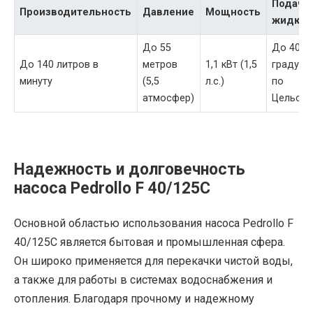
Подача
Производительность
Давление
Мощность
жидкос
До 55
До 40
До 140 литров в
метров
1,1 кВт (1,5
градусо
минуту
(5,5
л.с.)
по
атмосфер)
Цельси
Надежность и долговечность
насоса Pedrollo F 40/125C
Основной областью использования насоса Pedrollo F
40/125C является бытовая и промышленная сфера.
Он широко применяется для перекачки чистой воды,
а также для работы в системах водоснабжения и
отопления. Благодаря прочному и надежному