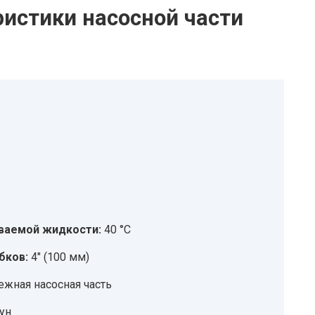
ристики насосной части
ваемой жидкости:
40 °С
бков:
4″ (100 мм)
ежная насосная часть
ун