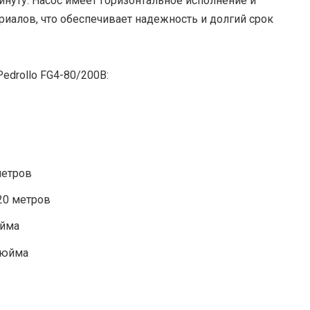
инуту. Насос имеет горизонтальное исполнение и
иалов, что обеспечивает надежность и долгий срок
edrollo FG4-80/200B:
метров
20 метров
юйма
дюйма