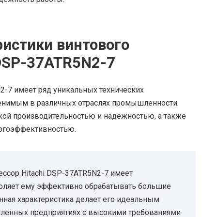
ристики винтового
 DSP-37ATR5N2-7
2-7 имеет ряд уникальных технических
менимым в различных отраслях промышленности.
кой производительностью и надежностью, а также
ергоэффективностью.
ссор Hitachi DSP-37ATR5N2-7 имеет
зволяет ему эффективно обрабатывать большие
нная характеристика делает его идеальным
ленных предприятиях с высокими требованиями