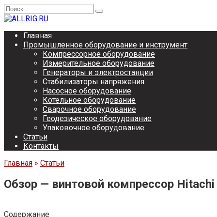
Перейти
Search
к
for:
содержанию
Главная
Промышленное оборудование и инструмент
Компрессорное оборудование
Измерительное оборудование
Генераторы и электростанции
Стабилизаторы напряжения
Насосное оборудование
Котельное оборудование
Сварочное оборудование
Геодезическое оборудование
Упаковочное оборудование
Статьи
Контакты
Главная
»
Статьи
Обзор — винтовой компрессор Hitach
Содержание