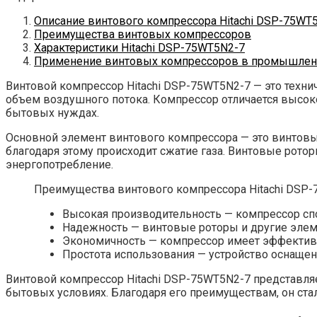
Описание винтового компрессора Hitachi DSP-75WT
Преимущества винтовых компрессоров
Характеристики Hitachi DSP-75WT5N2-7
Применение винтовых компрессоров в промышлен
Винтовой компрессор Hitachi DSP-75WT5N2-7 — это техни
объем воздушного потока. Компрессор отличается высок
бытовых нуждах.
Основной элемент винтового компрессора — это винтовые
благодаря этому происходит сжатие газа. Винтовые рот
энергопотребление.
Преимущества винтового компрессора Hitachi DSP-
Высокая производительность — компрессор сп
Надежность — винтовые роторы и другие эле
Экономичность — компрессор имеет эффективн
Простота использования — устройство оснаще
Винтовой компрессор Hitachi DSP-75WT5N2-7 представля
бытовых условиях. Благодаря его преимуществам, он ст