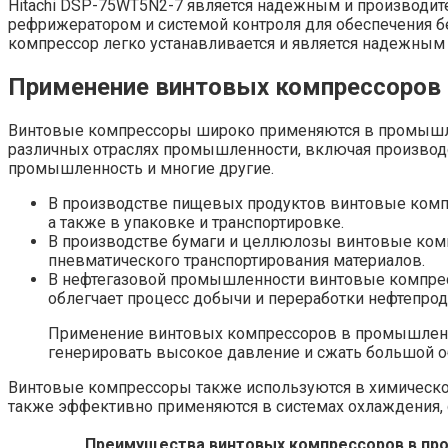
Hitachi DSP-75WT5N2-7 является надежным и производит
рефрижератором и системой контроля для обеспечения бе
компрессор легко устанавливается и является надежн
Применение винтовых компрессоров
Винтовые компрессоры широко применяются в промышлен
различных отраслях промышленности, включая производ
промышленность и многие другие.
В производстве пищевых продуктов винтовые компр
а также в упаковке и транспортировке.
В производстве бумаги и целлюлозы винтовые комп
пневматического транспортирования материалов.
В нефтегазовой промышленности винтовые компрессо
облегчает процесс добычи и переработки нефтепрод
Применение винтовых компрессоров в промышленно
генерировать высокое давление и сжать большой о
Винтовые компрессоры также используются в химической
также эффективно применяются в системах охлаждения,
Преимущества винтовых компрессоров в пр