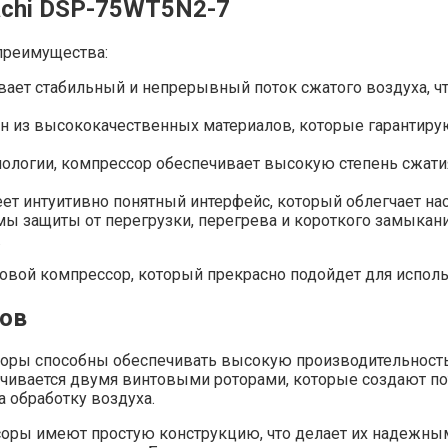
achi DSP-75WT5N2-7
преимущества:
ивает стабильный и непрерывный поток сжатого воздуха,
ен из высококачественных материалов, которые гарантир
ологии, компрессор обеспечивает высокую степень сжатия 
еет интуитивно понятный интерфейс, который облегчает на
ы защиты от перегрузки, перегрева и короткого замыкания
.
овой компрессор, который прекрасно подойдет для испол
ов
ры способны обеспечивать высокую производительность,
ечивается двумя винтовыми роторами, которые создают по
а обработку воздуха.
ры имеют простую конструкцию, что делает их надежными