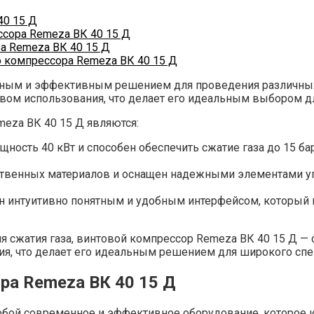
40 15 Д
сора Remeza ВК 40 15 Д
а Remeza ВК 40 15 Д
о компрессора Remeza ВК 40 15 Д
жным и эффективным решением для проведения различных 
вом использования, что делает его идеальным выбором 
za ВК 40 15 Д являются:
ность 40 кВт и способен обеспечить сжатие газа до 15 ба
венных материалов и оснащен надежными элементами упра
н интуитивно понятным и удобным интерфейсом, который п
 сжатия газа, винтовой компрессор Remeza ВК 40 15 Д — 
ия, что делает его идеальным решением для широкого спек
ра Remeza ВК 40 15 Д
обой современное и эффективное оборудование, которое 