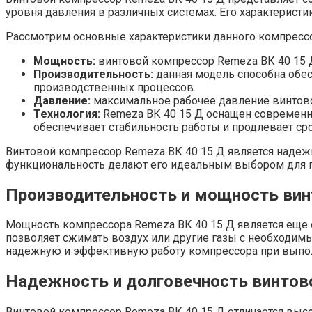
уровня давления в различных системах. Его характерис
Рассмотрим основные характеристики данного компрессо
Мощность:
винтовой компрессор Remeza ВК 40 15 Д
Производительность:
данная модель способна обес
производственных процессов.
Давление:
максимальное рабочее давление винтовог
Технология:
Remeza ВК 40 15 Д оснащен современны
обеспечивает стабильность работы и продлевает ср
Винтовой компрессор Remeza ВК 40 15 Д является наде
функциональность делают его идеальным выбором для пр
Производительность и мощность вин
Мощность компрессора Remeza ВК 40 15 Д является еще
позволяет сжимать воздух или другие газы с необходим
надежную и эффективную работу компрессора при выпол
Надежность и долговечность винтово
Винтовой компрессор Remeza ВК 40 15 Д отличается выс