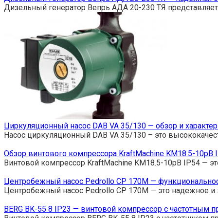
Дизельный генератор Вепрь АДА 20-230 ТЯ представляет
Циркуляционный насос DAB VA 35/130 — обзор и характе
Насос циркуляционный DAB VA 35/130 – это высококачес
Обзор винтового компрессора KraftMachine KM18.5-10рВ 
Винтовой компрессор KraftMachine KM18.5-10рВ IP54 — 
Центробежный насос Pedrollo CP 170M — функциональнос
Центробежный насос Pedrollo CP 170M — это надежное и
BERG BK-55 8 IP23 — винтовой компрессор с частотным 