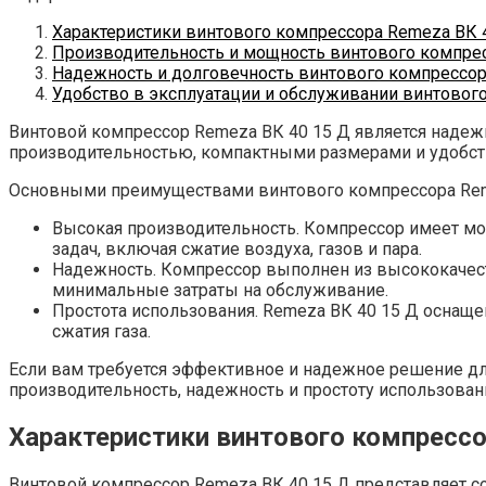
Характеристики винтового компрессора Remeza ВК 
Производительность и мощность винтового компрес
Надежность и долговечность винтового компрессор
Удобство в эксплуатации и обслуживании винтовог
Винтовой компрессор Remeza ВК 40 15 Д является наде
производительностью, компактными размерами и удобст
Основными преимуществами винтового компрессора Reme
Высокая производительность. Компрессор имеет мощ
задач, включая сжатие воздуха, газов и пара.
Надежность. Компрессор выполнен из высококачест
минимальные затраты на обслуживание.
Простота использования. Remeza ВК 40 15 Д оснаще
сжатия газа.
Если вам требуется эффективное и надежное решение для
производительность, надежность и простоту использован
Характеристики винтового компрессо
Винтовой компрессор Remeza ВК 40 15 Д представляет с