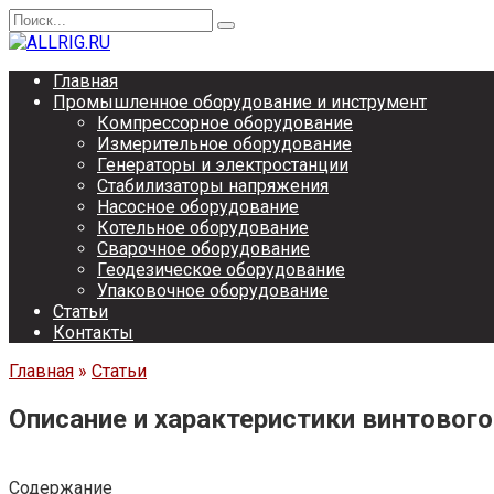
Перейти
Search
к
for:
содержанию
Главная
Промышленное оборудование и инструмент
Компрессорное оборудование
Измерительное оборудование
Генераторы и электростанции
Стабилизаторы напряжения
Насосное оборудование
Котельное оборудование
Сварочное оборудование
Геодезическое оборудование
Упаковочное оборудование
Статьи
Контакты
Главная
»
Статьи
Описание и характеристики винтовог
Содержание