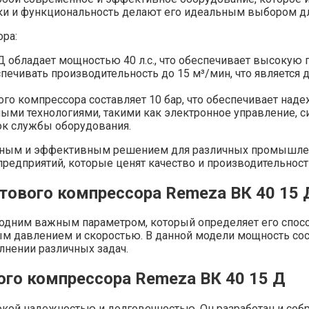
тики и функциональность делают его идеальным выбором 
ра:
 обладает мощностью 40 л.с., что обеспечивает высокую 
печивать производительность до 15 м³/мин, что является
о компрессора составляет 10 бар, что обеспечивает наде
ми технологиями, такими как электронное управление, сис
ок службы оборудования.
жным и эффективным решением для различных промышленн
едприятий, которые ценят качество и производительност
тового компрессора Remeza ВК 40 15 
 одним важным параметром, который определяет его спос
ым давлением и скоростью. В данной модели мощность сос
нении различных задач.
го компрессора Remeza ВК 40 15 Д
окой надежностью и долговечностью. Он разработан и соб