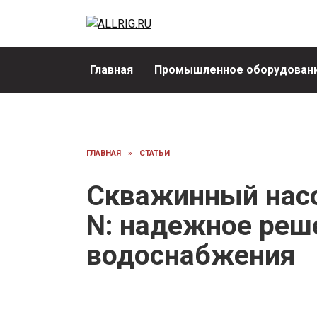
Перейти
к
содержанию
Главная
Промышленное оборудовани
ГЛАВНАЯ
»
СТАТЬИ
Скважинный насос
N: надежное реш
водоснабжения