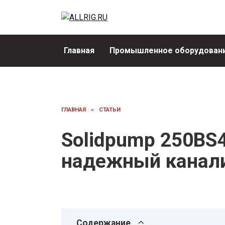
Перейти
к
содержанию
Главная
Промышленное оборудовани
ГЛАВНАЯ
»
СТАТЬИ
Solidpump 250BS
надежный канал
Содержание