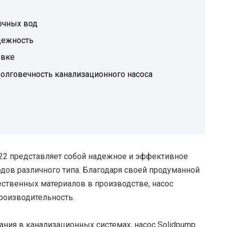
очных вод
дежность
овке
олговечность канализационного насоса
22 представляет собой надежное и эффективное
одов различного типа. Благодаря своей продуманной
ственных материалов в производстве, насос
роизводительность.
ния в канализационных системах, насос Solidpump