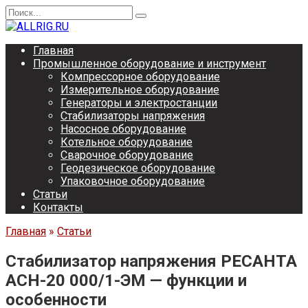
Перейти
Search
к
for:
содержанию
Главная
Промышленное оборудование и инструмент
Компрессорное оборудование
Измерительное оборудование
Генераторы и электростанции
Стабилизаторы напряжения
Насосное оборудование
Котельное оборудование
Сварочное оборудование
Геодезическое оборудование
Упаковочное оборудование
Статьи
Контакты
Главная
»
Статьи
Стабилизатор напряжения РЕСАНТА
АСН-20 000/1-ЭМ — функции и
особенности