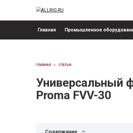
Перейти
к
содержанию
Главная
Промышленное оборудовани
ГЛАВНАЯ
»
СТАТЬИ
Универсальный ф
Proma FVV-30
Содержание