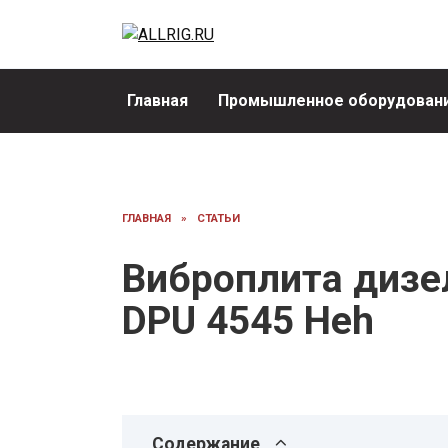
Перейти
к
содержанию
Главная
Промышленное оборудовани
ГЛАВНАЯ
»
СТАТЬИ
Виброплита дизе
DPU 4545 Heh
Содержание