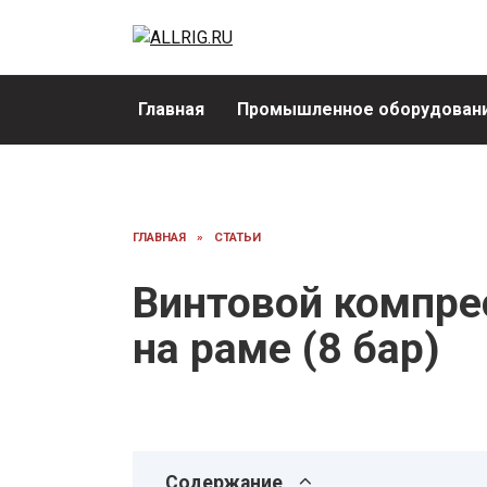
Перейти
к
содержанию
Главная
Промышленное оборудовани
ГЛАВНАЯ
»
СТАТЬИ
Винтовой компре
на раме (8 бар)
Содержание