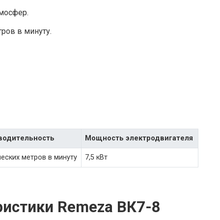
мосфер.
ров в минуту.
водительность
Мощность электродвигателя
ческих метров в минуту
7,5 кВт
ристики Remeza ВК7-8