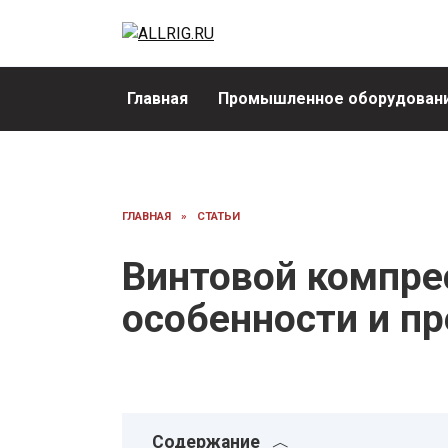
Перейти
к
содержанию
Главная
Промышленное оборудовани
ГЛАВНАЯ
»
СТАТЬИ
Винтовой компре
особенности и п
Содержание