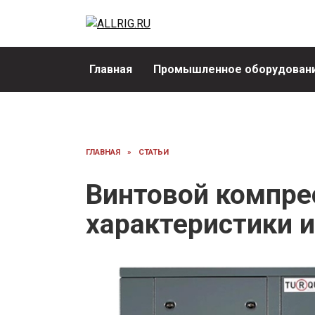
Перейти
к
содержанию
Главная
Промышленное оборудовани
ГЛАВНАЯ
»
СТАТЬИ
Винтовой компре
характеристики 