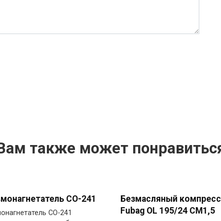
Вам также может понравитьс
монагнетатель СО-241
Безмасляный компрес
Fubag OL 195/24 CM1,5
онагнетатель СО-241