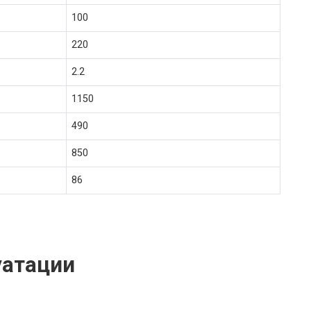
100
220
2.2
1150
490
850
86
уатации