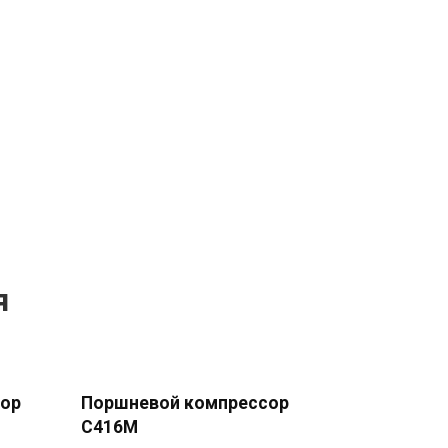
я
сор
Поршневой компрессор
С416М