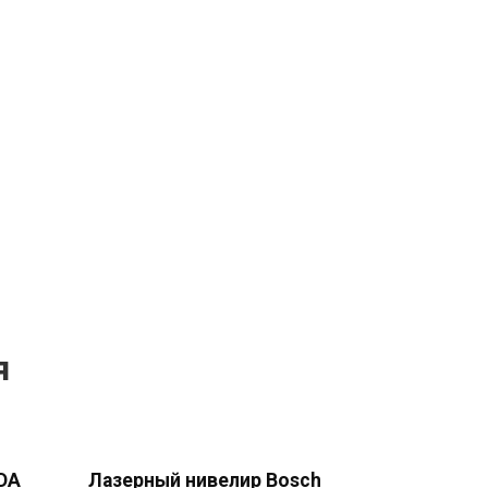
я
DA
Лазерный нивелир Bosch