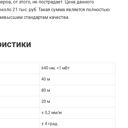
ов, от этого, не пострадает. Цена данного
коло 21 тыс. руб. Такая сумма является полностью
аивысшим стандартам качества.
ристики
640 нм, <1 мВт
40 м
80 м
20 м
± 0,2 мм/м
± 4 град.